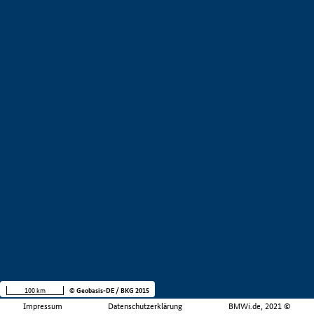
100 km
© Geobasis-DE / BKG 2015
Impressum
Datenschutzerklärung
BMWi.de, 2021 ©