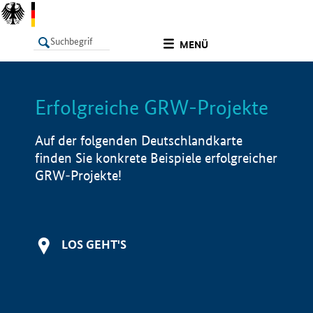
undefined
MENÜ
Erfolgreiche GRW-Projekte
LISTE
Filter
Info
Auf der folgenden Deutschlandkarte
finden Sie konkrete Beispiele erfolgreicher
GRW-Projekte!
LOS GEHT'S