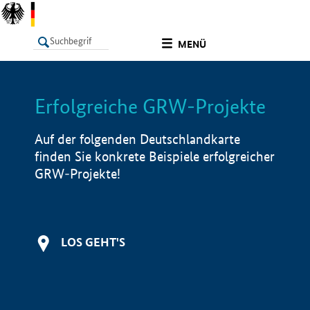
undefined
MENÜ
Erfolgreiche GRW-Projekte
LISTE
Filter
Info
Auf der folgenden Deutschlandkarte
finden Sie konkrete Beispiele erfolgreicher
GRW-Projekte!
LOS GEHT'S