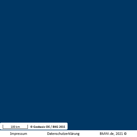
100 km
© Geobasis-DE / BKG 2015
Impressum
Datenschutzerklärung
BMWi.de, 2021 ©