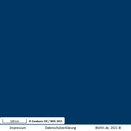
100 km
© Geobasis-DE / BKG 2015
Impressum
Datenschutzerklärung
BMWi.de, 2021 ©