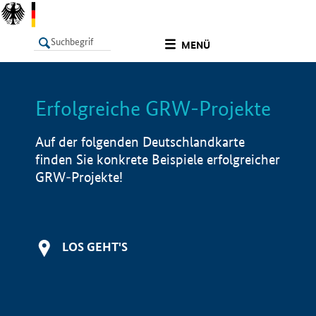
undefined
MENÜ
Erfolgreiche GRW-Projekte
LISTE
Filter
Info
Auf der folgenden Deutschlandkarte
finden Sie konkrete Beispiele erfolgreicher
GRW-Projekte!
LOS GEHT'S