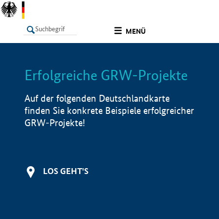
undefined
MENÜ
Erfolgreiche GRW-Projekte
LISTE
Filter
Info
Auf der folgenden Deutschlandkarte
finden Sie konkrete Beispiele erfolgreicher
GRW-Projekte!
LOS GEHT'S