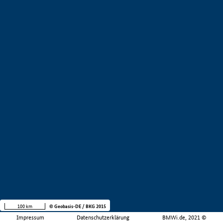
100 km
© Geobasis-DE / BKG 2015
Impressum
Datenschutzerklärung
BMWi.de, 2021 ©