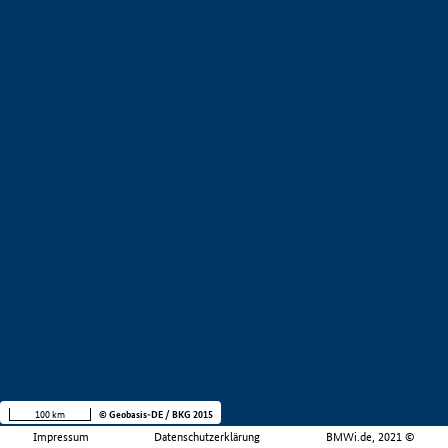
100 km
© Geobasis-DE / BKG 2015
Impressum
Datenschutzerklärung
BMWi.de, 2021 ©