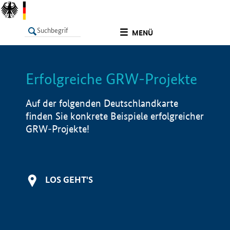
undefined
MENÜ
Erfolgreiche GRW-Projekte
LISTE
Filter
Info
Auf der folgenden Deutschlandkarte
finden Sie konkrete Beispiele erfolgreicher
GRW-Projekte!
LOS GEHT'S