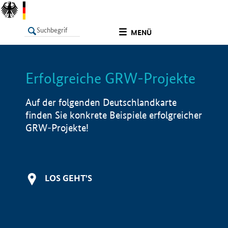
undefined
MENÜ
Erfolgreiche GRW-Projekte
LISTE
Filter
Info
Auf der folgenden Deutschlandkarte
finden Sie konkrete Beispiele erfolgreicher
GRW-Projekte!
LOS GEHT'S