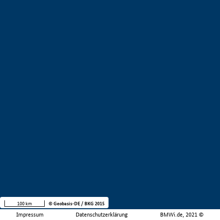
100 km
© Geobasis-DE / BKG 2015
Impressum
Datenschutzerklärung
BMWi.de, 2021 ©