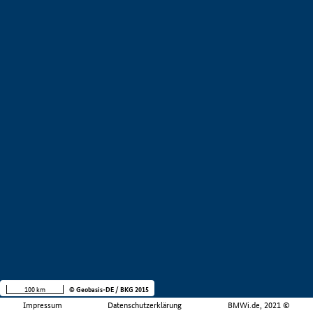
100 km
© Geobasis-DE / BKG 2015
Impressum
Datenschutzerklärung
BMWi.de, 2021 ©