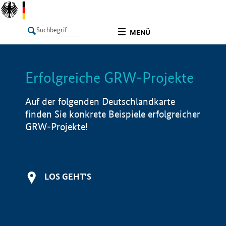
undefined
MENÜ
Erfolgreiche GRW-Projekte
LISTE
Filter
Info
Auf der folgenden Deutschlandkarte
finden Sie konkrete Beispiele erfolgreicher
GRW-Projekte!
LOS GEHT'S