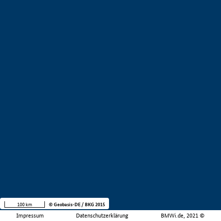
100 km
© Geobasis-DE / BKG 2015
Impressum
Datenschutzerklärung
BMWi.de, 2021 ©