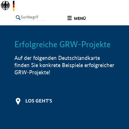
undefined
MENÜ
Erfolgreiche GRW-Projekte
LISTE
Filter
Info
Auf der folgenden Deutschlandkarte
finden Sie konkrete Beispiele erfolgreicher
GRW-Projekte!
LOS GEHT'S