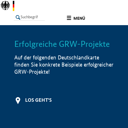
undefined
MENÜ
Erfolgreiche GRW-Projekte
LISTE
Filter
Info
Auf der folgenden Deutschlandkarte
finden Sie konkrete Beispiele erfolgreicher
GRW-Projekte!
LOS GEHT'S