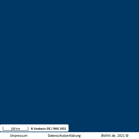
100 km
© Geobasis-DE / BKG 2015
Impressum
Datenschutzerklärung
BMWi.de, 2021 ©