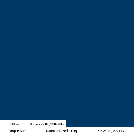
100 km
© Geobasis-DE / BKG 2015
Impressum
Datenschutzerklärung
BMWi.de, 2021 ©