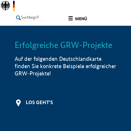
undefined
MENÜ
Erfolgreiche GRW-Projekte
LISTE
Filter
Info
Auf der folgenden Deutschlandkarte
finden Sie konkrete Beispiele erfolgreicher
GRW-Projekte!
LOS GEHT'S