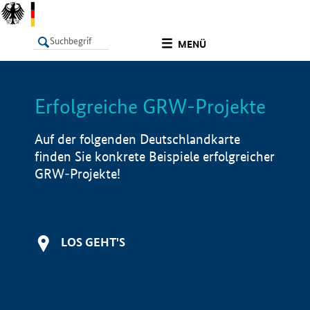
undefined
MENÜ
Erfolgreiche GRW-Projekte
LISTE
Filter
Info
Auf der folgenden Deutschlandkarte
finden Sie konkrete Beispiele erfolgreicher
GRW-Projekte!
LOS GEHT'S