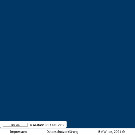
100 km
© Geobasis-DE / BKG 2015
Impressum
Datenschutzerklärung
BMWi.de, 2021 ©