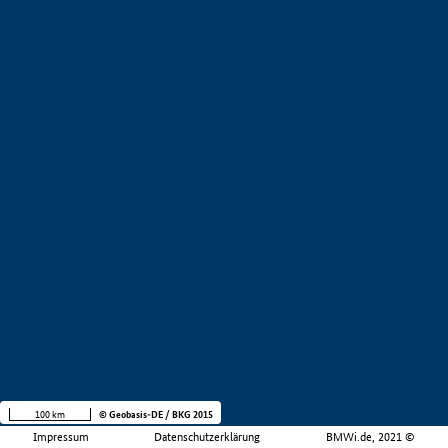
100 km
© Geobasis-DE / BKG 2015
Impressum
Datenschutzerklärung
BMWi.de, 2021 ©