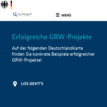
undefined
MENÜ
Erfolgreiche GRW-Projekte
LISTE
Filter
Info
Auf der folgenden Deutschlandkarte
finden Sie konkrete Beispiele erfolgreicher
GRW-Projekte!
LOS GEHT'S