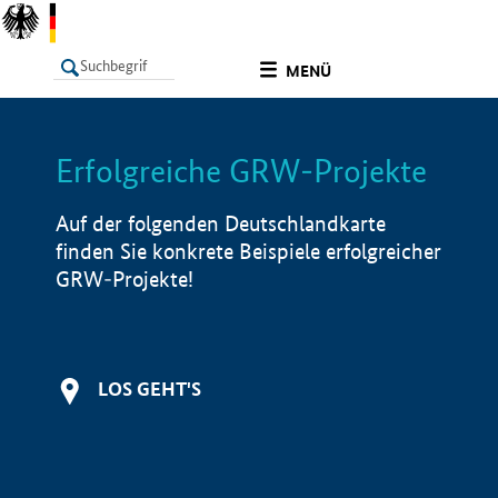
undefined
MENÜ
Erfolgreiche GRW-Projekte
LISTE
Filter
Info
Auf der folgenden Deutschlandkarte
finden Sie konkrete Beispiele erfolgreicher
GRW-Projekte!
LOS GEHT'S