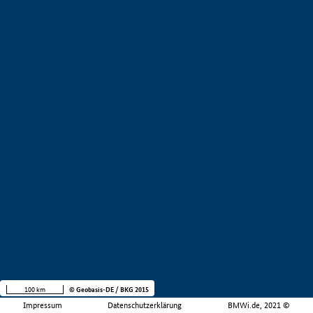
100 km
© Geobasis-DE / BKG 2015
Impressum
Datenschutzerklärung
BMWi.de, 2021 ©