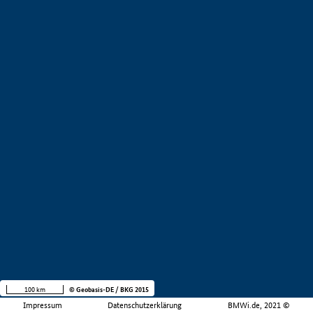
100 km
© Geobasis-DE / BKG 2015
Impressum
Datenschutzerklärung
BMWi.de, 2021 ©