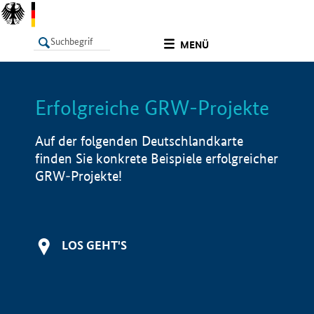
undefined
MENÜ
Erfolgreiche GRW-Projekte
LISTE
Filter
Info
Auf der folgenden Deutschlandkarte
finden Sie konkrete Beispiele erfolgreicher
GRW-Projekte!
LOS GEHT'S