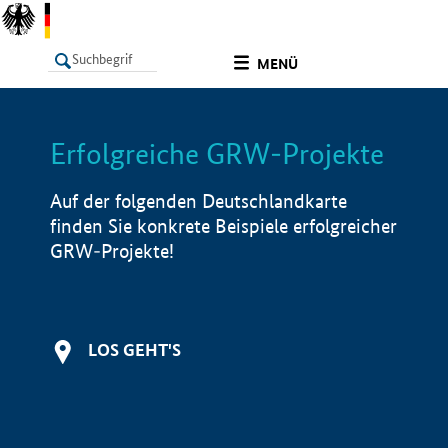
undefined
MENÜ
Erfolgreiche GRW-Projekte
LISTE
Filter
Info
Auf der folgenden Deutschlandkarte
finden Sie konkrete Beispiele erfolgreicher
GRW-Projekte!
LOS GEHT'S