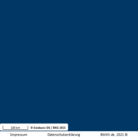
100 km
© Geobasis-DE / BKG 2015
Impressum
Datenschutzerklärung
BMWi.de, 2021 ©