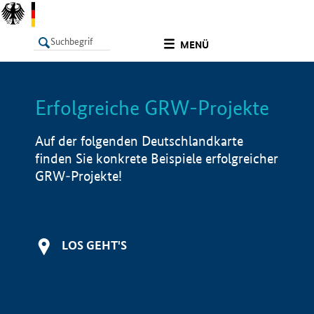
undefined
MENÜ
Erfolgreiche GRW-Projekte
LISTE
Filter
Info
Auf der folgenden Deutschlandkarte
finden Sie konkrete Beispiele erfolgreicher
GRW-Projekte!
LOS GEHT'S