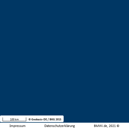
100 km
© Geobasis-DE / BKG 2015
Impressum
Datenschutzerklärung
BMWi.de, 2021 ©