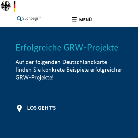
undefined
MENÜ
Erfolgreiche GRW-Projekte
LISTE
Filter
Info
Auf der folgenden Deutschlandkarte
finden Sie konkrete Beispiele erfolgreicher
GRW-Projekte!
LOS GEHT'S