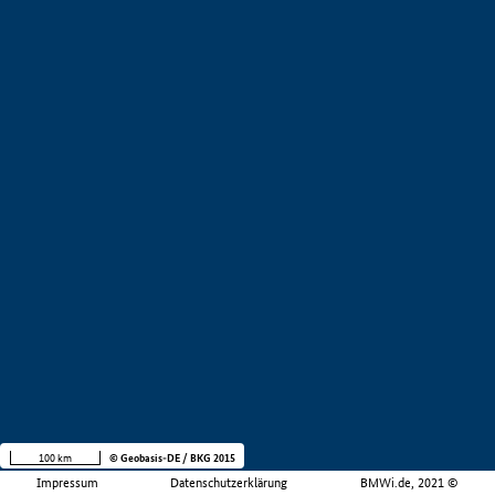
100 km
© Geobasis-DE / BKG 2015
Impressum
Datenschutzerklärung
BMWi.de, 2021 ©