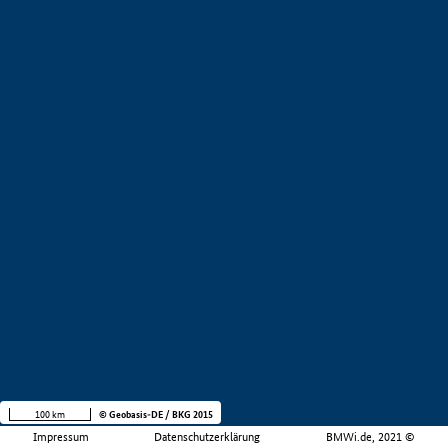
100 km
© Geobasis-DE / BKG 2015
Impressum
Datenschutzerklärung
BMWi.de, 2021 ©