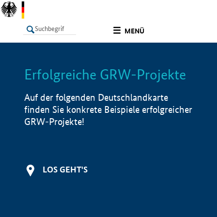
undefined
MENÜ
Erfolgreiche GRW-Projekte
LISTE
Filter
Info
Auf der folgenden Deutschlandkarte
finden Sie konkrete Beispiele erfolgreicher
GRW-Projekte!
LOS GEHT'S