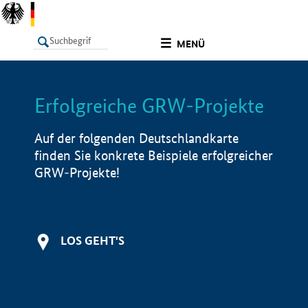
undefined
MENÜ
Erfolgreiche GRW-Projekte
LISTE
Filter
Info
Auf der folgenden Deutschlandkarte
finden Sie konkrete Beispiele erfolgreicher
GRW-Projekte!
LOS GEHT'S