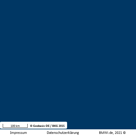
100 km
© Geobasis-DE / BKG 2015
Impressum
Datenschutzerklärung
BMWi.de, 2021 ©