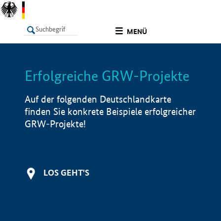
undefined
MENÜ
Erfolgreiche GRW-Projekte
LISTE
Filter
Info
Auf der folgenden Deutschlandkarte
finden Sie konkrete Beispiele erfolgreicher
GRW-Projekte!
LOS GEHT'S