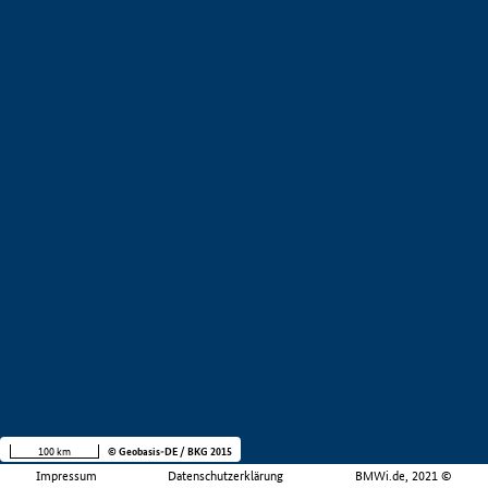
100 km
© Geobasis-DE / BKG 2015
Impressum
Datenschutzerklärung
BMWi.de, 2021 ©