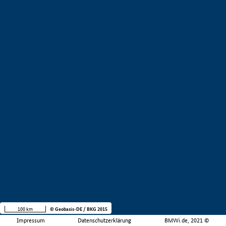
100 km
© Geobasis-DE / BKG 2015
Impressum
Datenschutzerklärung
BMWi.de, 2021 ©