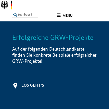
undefined
MENÜ
Erfolgreiche GRW-Projekte
LISTE
Filter
Info
Auf der folgenden Deutschlandkarte
finden Sie konkrete Beispiele erfolgreicher
GRW-Projekte!
LOS GEHT'S