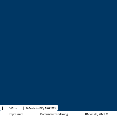
100 km
© Geobasis-DE / BKG 2015
Impressum
Datenschutzerklärung
BMWi.de, 2021 ©