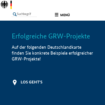
undefined
MENÜ
Erfolgreiche GRW-Projekte
LISTE
Filter
Info
Auf der folgenden Deutschlandkarte
finden Sie konkrete Beispiele erfolgreicher
GRW-Projekte!
LOS GEHT'S