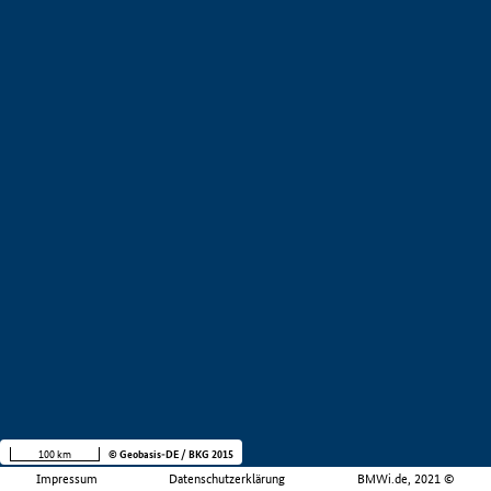
100 km
© Geobasis-DE / BKG 2015
Impressum
Datenschutzerklärung
BMWi.de, 2021 ©