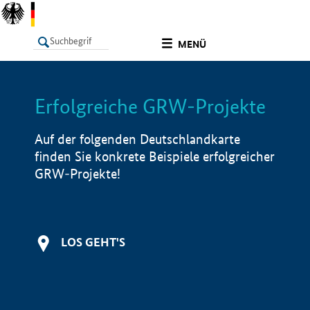
undefined
MENÜ
Erfolgreiche GRW-Projekte
LISTE
Filter
Info
Auf der folgenden Deutschlandkarte
finden Sie konkrete Beispiele erfolgreicher
GRW-Projekte!
LOS GEHT'S