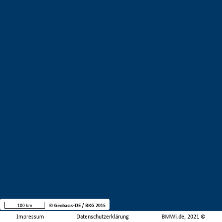
100 km
© Geobasis-DE / BKG 2015
Impressum
Datenschutzerklärung
BMWi.de, 2021 ©