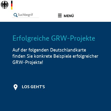
undefined
MENÜ
Erfolgreiche GRW-Projekte
LISTE
Filter
Info
Auf der folgenden Deutschlandkarte
finden Sie konkrete Beispiele erfolgreicher
GRW-Projekte!
LOS GEHT'S