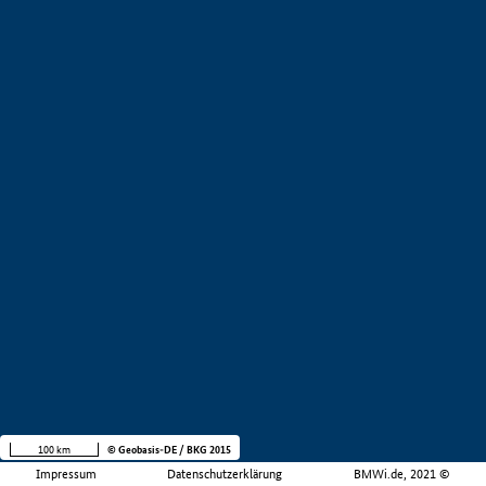
100 km
© Geobasis-DE / BKG 2015
Impressum
Datenschutzerklärung
BMWi.de, 2021 ©