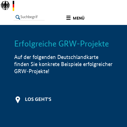
undefined
MENÜ
Erfolgreiche GRW-Projekte
LISTE
Filter
Info
Auf der folgenden Deutschlandkarte
finden Sie konkrete Beispiele erfolgreicher
GRW-Projekte!
LOS GEHT'S