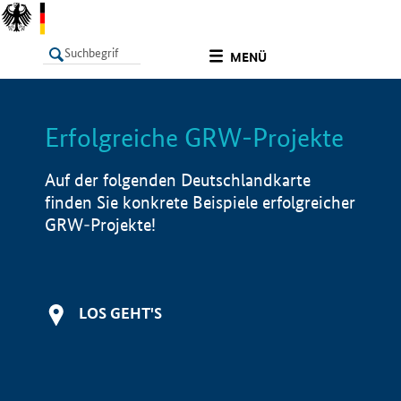
undefined
MENÜ
Erfolgreiche GRW-Projekte
LISTE
Filter
Info
Auf der folgenden Deutschlandkarte
finden Sie konkrete Beispiele erfolgreicher
GRW-Projekte!
LOS GEHT'S