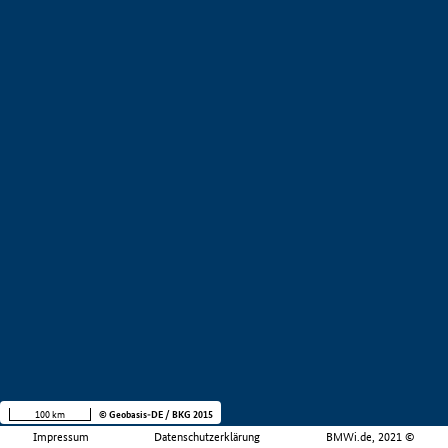
100 km
© Geobasis-DE / BKG 2015
Impressum
Datenschutzerklärung
BMWi.de, 2021 ©