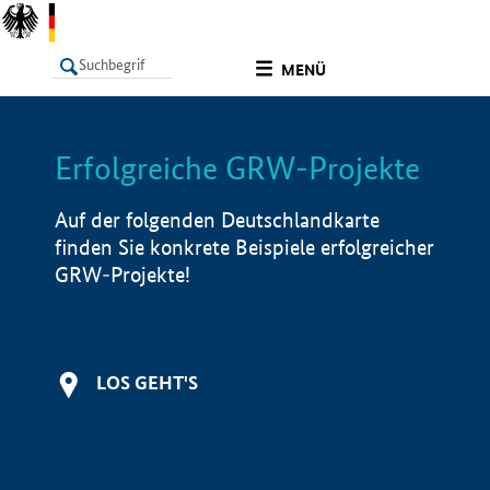
undefined
MENÜ
Erfolgreiche GRW-Projekte
LISTE
Filter
Info
Auf der folgenden Deutschlandkarte
finden Sie konkrete Beispiele erfolgreicher
GRW-Projekte!
LOS GEHT'S