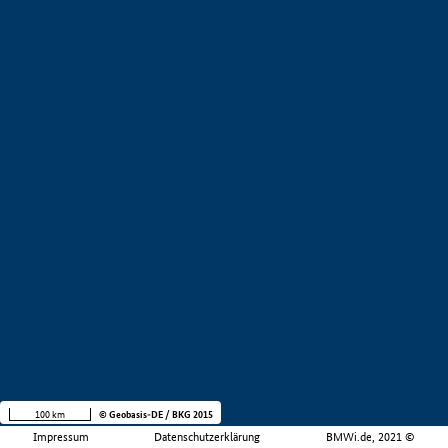
100 km
© Geobasis-DE / BKG 2015
Impressum
Datenschutzerklärung
BMWi.de, 2021 ©