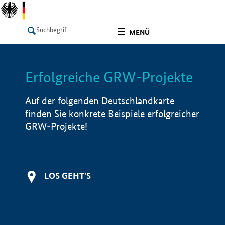
undefined
MENÜ
Erfolgreiche GRW-Projekte
LISTE
Filter
Info
Auf der folgenden Deutschlandkarte
finden Sie konkrete Beispiele erfolgreicher
GRW-Projekte!
LOS GEHT'S