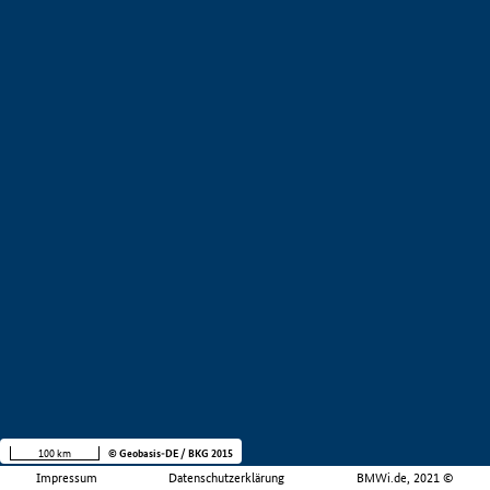
100 km
© Geobasis-DE / BKG 2015
Impressum
Datenschutzerklärung
BMWi.de, 2021 ©