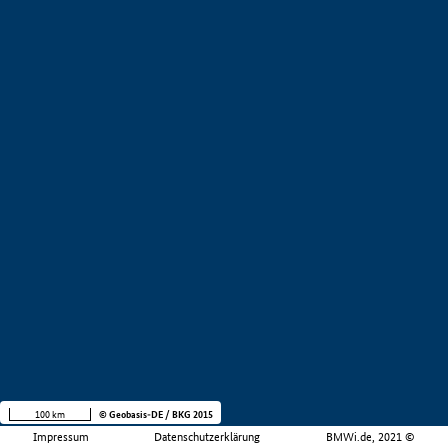
100 km
© Geobasis-DE / BKG 2015
Impressum
Datenschutzerklärung
BMWi.de, 2021 ©