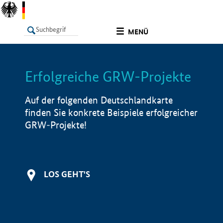
undefined
MENÜ
Erfolgreiche GRW-Projekte
LISTE
Filter
Info
Auf der folgenden Deutschlandkarte
finden Sie konkrete Beispiele erfolgreicher
GRW-Projekte!
LOS GEHT'S