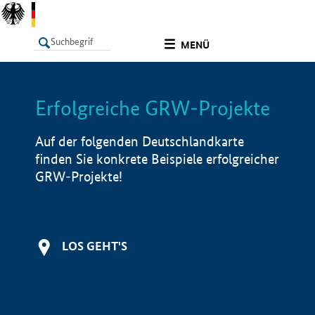
undefined
MENÜ
Erfolgreiche GRW-Projekte
LISTE
Filter
Info
Auf der folgenden Deutschlandkarte
finden Sie konkrete Beispiele erfolgreicher
GRW-Projekte!
LOS GEHT'S