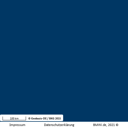
100 km
© Geobasis-DE / BKG 2015
Impressum
Datenschutzerklärung
BMWi.de, 2021 ©