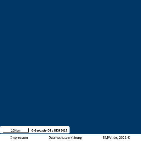
100 km
© Geobasis-DE / BKG 2015
Impressum
Datenschutzerklärung
BMWi.de, 2021 ©