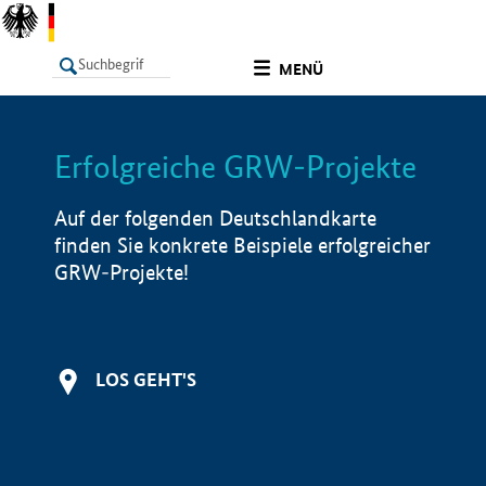
undefined
MENÜ
Erfolgreiche GRW-Projekte
LISTE
Filter
Info
Auf der folgenden Deutschlandkarte
finden Sie konkrete Beispiele erfolgreicher
GRW-Projekte!
LOS GEHT'S