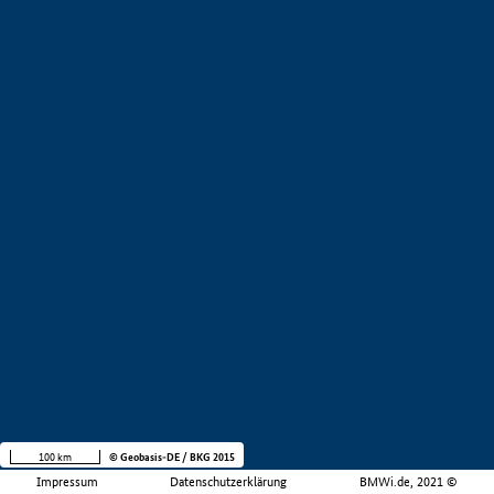
100 km
© Geobasis-DE / BKG 2015
Impressum
Datenschutzerklärung
BMWi.de, 2021 ©