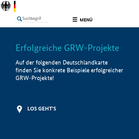
undefined
MENÜ
Erfolgreiche GRW-Projekte
LISTE
Filter
Info
Auf der folgenden Deutschlandkarte
finden Sie konkrete Beispiele erfolgreicher
GRW-Projekte!
LOS GEHT'S