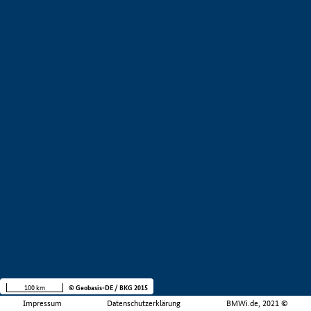
100 km
© Geobasis-DE / BKG 2015
Impressum
Datenschutzerklärung
BMWi.de, 2021 ©