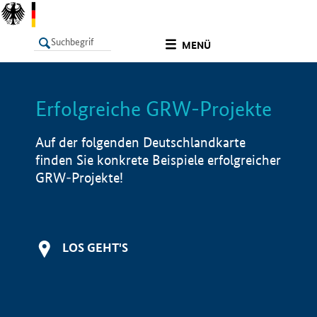
undefined
MENÜ
Erfolgreiche GRW-Projekte
LISTE
Filter
Info
Auf der folgenden Deutschlandkarte
finden Sie konkrete Beispiele erfolgreicher
GRW-Projekte!
LOS GEHT'S