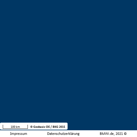
100 km
© Geobasis-DE / BKG 2015
Impressum
Datenschutzerklärung
BMWi.de, 2021 ©