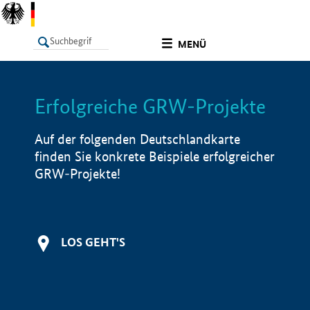
undefined
MENÜ
Erfolgreiche GRW-Projekte
LISTE
Filter
Info
Auf der folgenden Deutschlandkarte
finden Sie konkrete Beispiele erfolgreicher
GRW-Projekte!
LOS GEHT'S