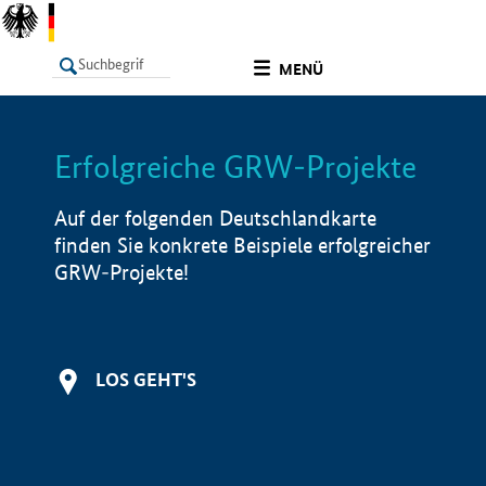
undefined
MENÜ
Erfolgreiche GRW-Projekte
LISTE
Filter
Info
Auf der folgenden Deutschlandkarte
finden Sie konkrete Beispiele erfolgreicher
GRW-Projekte!
LOS GEHT'S