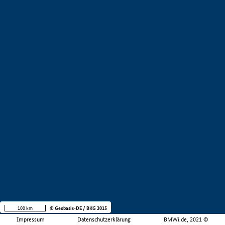
100 km
© Geobasis-DE / BKG 2015
Impressum
Datenschutzerklärung
BMWi.de, 2021 ©