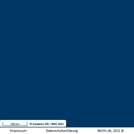
100 km
© Geobasis-DE / BKG 2015
Impressum
Datenschutzerklärung
BMWi.de, 2021 ©