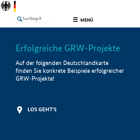
undefined
MENÜ
Erfolgreiche GRW-Projekte
LISTE
Filter
Info
Auf der folgenden Deutschlandkarte
finden Sie konkrete Beispiele erfolgreicher
GRW-Projekte!
LOS GEHT'S