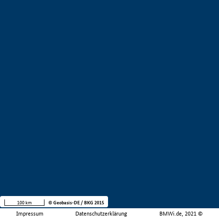
100 km
© Geobasis-DE / BKG 2015
Impressum
Datenschutzerklärung
BMWi.de, 2021 ©