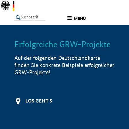
undefined
MENÜ
Erfolgreiche GRW-Projekte
LISTE
Filter
Info
Auf der folgenden Deutschlandkarte
finden Sie konkrete Beispiele erfolgreicher
GRW-Projekte!
LOS GEHT'S