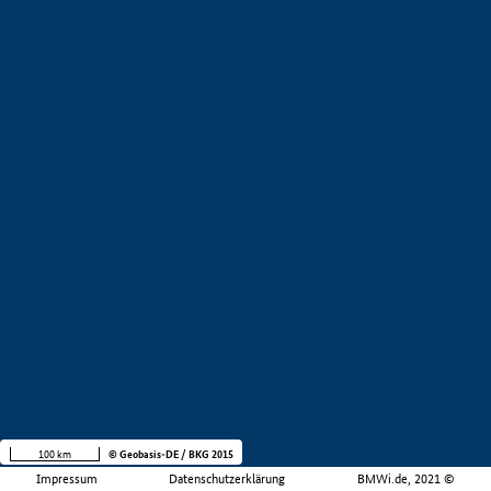
100 km
© Geobasis-DE / BKG 2015
Impressum
Datenschutzerklärung
BMWi.de, 2021 ©