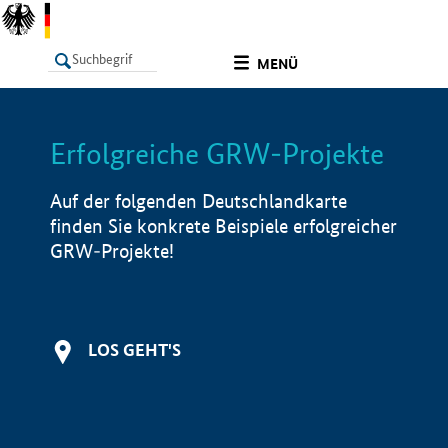
undefined
MENÜ
Erfolgreiche GRW-Projekte
LISTE
Filter
Info
Auf der folgenden Deutschlandkarte
finden Sie konkrete Beispiele erfolgreicher
GRW-Projekte!
LOS GEHT'S