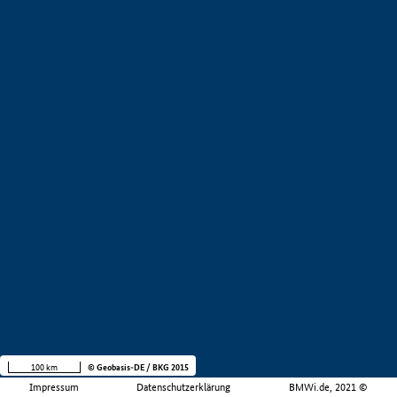
100 km
© Geobasis-DE / BKG 2015
Impressum
Datenschutzerklärung
BMWi.de, 2021 ©