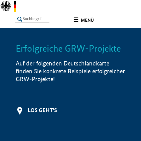
undefined
MENÜ
Erfolgreiche GRW-Projekte
LISTE
Filter
Info
Auf der folgenden Deutschlandkarte
finden Sie konkrete Beispiele erfolgreicher
GRW-Projekte!
LOS GEHT'S