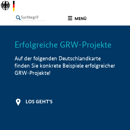
undefined
MENÜ
Erfolgreiche GRW-Projekte
LISTE
Filter
Info
Auf der folgenden Deutschlandkarte
finden Sie konkrete Beispiele erfolgreicher
GRW-Projekte!
LOS GEHT'S