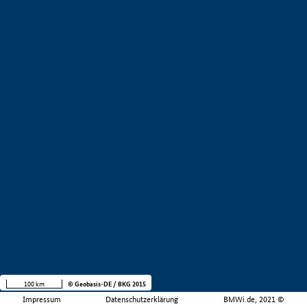
100 km
© Geobasis-DE / BKG 2015
Impressum
Datenschutzerklärung
BMWi.de, 2021 ©