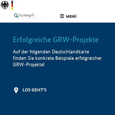
undefined
MENÜ
Erfolgreiche GRW-Projekte
LISTE
Filter
Info
Auf der folgenden Deutschlandkarte
finden Sie konkrete Beispiele erfolgreicher
GRW-Projekte!
LOS GEHT'S