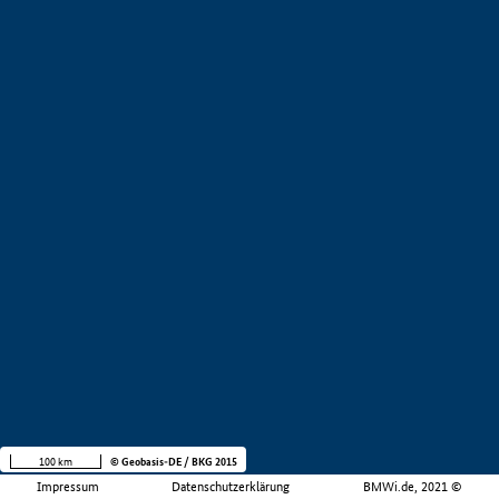
100 km
© Geobasis-DE / BKG 2015
Impressum
Datenschutzerklärung
BMWi.de, 2021 ©