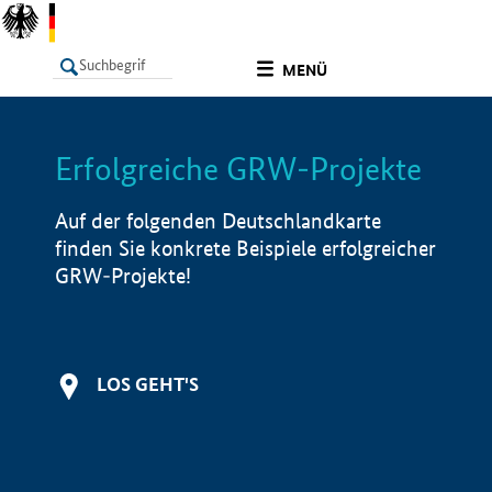
undefined
MENÜ
Erfolgreiche GRW-Projekte
LISTE
Filter
Info
Auf der folgenden Deutschlandkarte
finden Sie konkrete Beispiele erfolgreicher
GRW-Projekte!
LOS GEHT'S