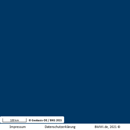
100 km
© Geobasis-DE / BKG 2015
Impressum
Datenschutzerklärung
BMWi.de, 2021 ©