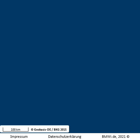
100 km
© Geobasis-DE / BKG 2015
Impressum
Datenschutzerklärung
BMWi.de, 2021 ©