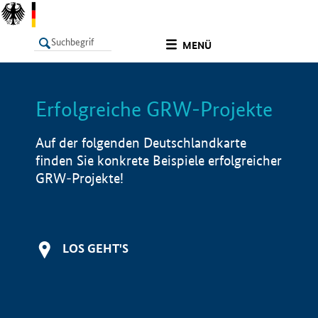
undefined
MENÜ
Erfolgreiche GRW-Projekte
LISTE
Filter
Info
Auf der folgenden Deutschlandkarte
finden Sie konkrete Beispiele erfolgreicher
GRW-Projekte!
LOS GEHT'S