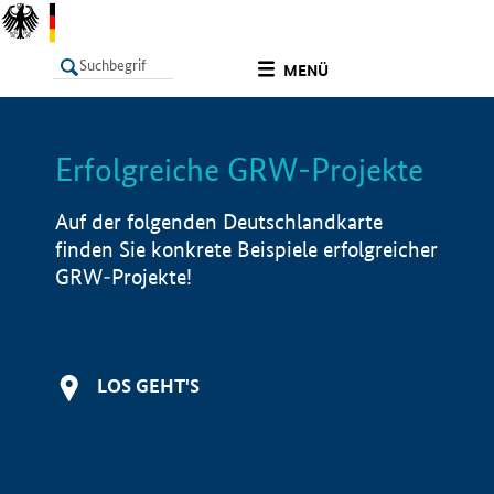
undefined
MENÜ
Erfolgreiche GRW-Projekte
LISTE
Filter
Info
Auf der folgenden Deutschlandkarte
finden Sie konkrete Beispiele erfolgreicher
GRW-Projekte!
LOS GEHT'S