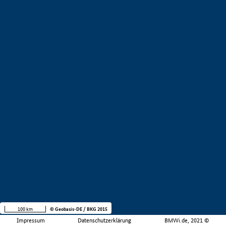
100 km
© Geobasis-DE / BKG 2015
Impressum
Datenschutzerklärung
BMWi.de, 2021 ©