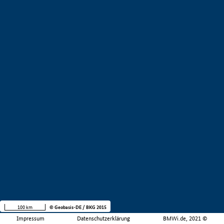
100 km
© Geobasis-DE / BKG 2015
Impressum
Datenschutzerklärung
BMWi.de, 2021 ©