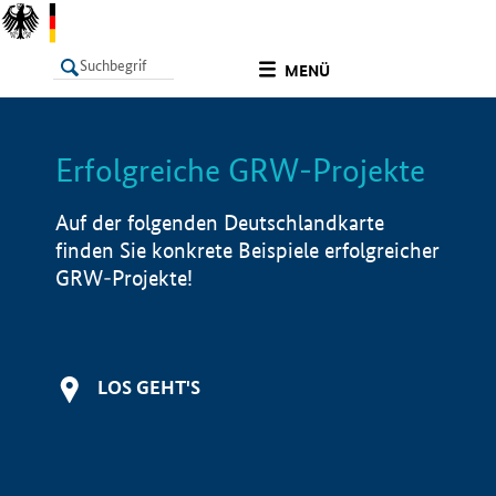
undefined
MENÜ
Erfolgreiche GRW-Projekte
LISTE
Filter
Info
Auf der folgenden Deutschlandkarte
finden Sie konkrete Beispiele erfolgreicher
GRW-Projekte!
LOS GEHT'S