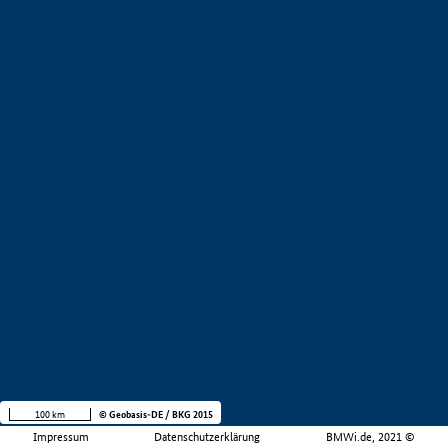
100 km
© Geobasis-DE / BKG 2015
Impressum
Datenschutzerklärung
BMWi.de, 2021 ©