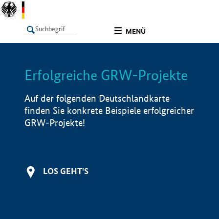
undefined
MENÜ
Erfolgreiche GRW-Projekte
LISTE
Filter
Info
Auf der folgenden Deutschlandkarte
finden Sie konkrete Beispiele erfolgreicher
GRW-Projekte!
LOS GEHT'S