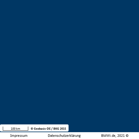
100 km
© Geobasis-DE / BKG 2015
Impressum
Datenschutzerklärung
BMWi.de, 2021 ©