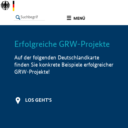
undefined
MENÜ
Erfolgreiche GRW-Projekte
LISTE
Filter
Info
Auf der folgenden Deutschlandkarte
finden Sie konkrete Beispiele erfolgreicher
GRW-Projekte!
LOS GEHT'S