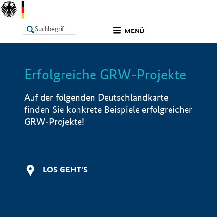
undefined
MENÜ
Erfolgreiche GRW-Projekte
LISTE
Filter
Info
Auf der folgenden Deutschlandkarte
finden Sie konkrete Beispiele erfolgreicher
GRW-Projekte!
LOS GEHT'S