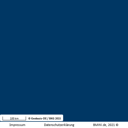
100 km
© Geobasis-DE / BKG 2015
Impressum
Datenschutzerklärung
BMWi.de, 2021 ©