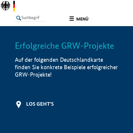
undefined
MENÜ
Erfolgreiche GRW-Projekte
LISTE
Filter
Info
Auf der folgenden Deutschlandkarte
finden Sie konkrete Beispiele erfolgreicher
GRW-Projekte!
LOS GEHT'S