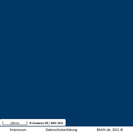
100 km
© Geobasis-DE / BKG 2015
Impressum
Datenschutzerklärung
BMWi.de, 2021 ©