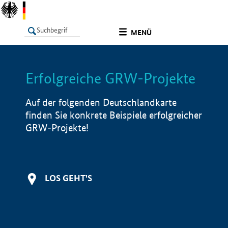
undefined
MENÜ
Erfolgreiche GRW-Projekte
LISTE
Filter
Info
Auf der folgenden Deutschlandkarte
finden Sie konkrete Beispiele erfolgreicher
GRW-Projekte!
LOS GEHT'S