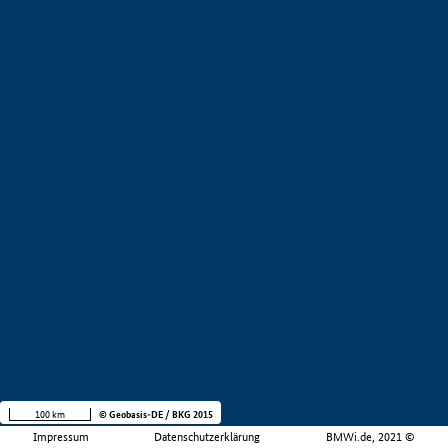
100 km
© Geobasis-DE / BKG 2015
Impressum
Datenschutzerklärung
BMWi.de, 2021 ©